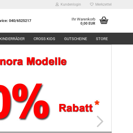
Kundenlogin
Merkzettel
Ihr Warenkorb
rvice: 040/6525217
0,00 EUR
KINDERRÄDER
CROSS KIDS
GUTSCHEINE
STORE