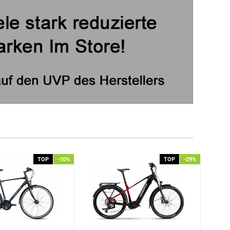
TOP
-10%
TOP
-29%