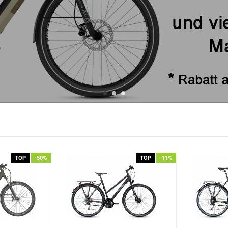
TOP
-50%
TOP
-11%