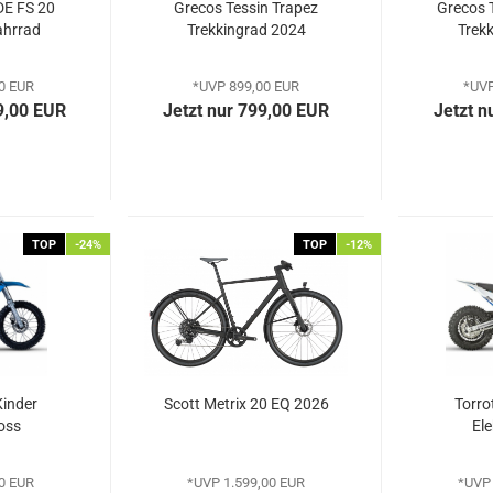
DE FS 20
Grecos Tessin Trapez
Grecos 
ahrrad
Trekkingrad 2024
Trek
0 EUR
*UVP 899,00 EUR
*UVP
9,00 EUR
Jetzt nur 799,00 EUR
Jetzt n
TOP
-24%
TOP
-12%
Kinder
Scott Metrix 20 EQ 2026
Torro
oss
Ele
0 EUR
*UVP 1.599,00 EUR
*UVP 