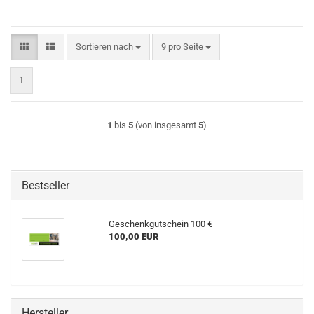
Sortieren nach
pro Seite
Sortieren nach
9 pro Seite
1
1
bis
5
(von insgesamt
5
)
Bestseller
Geschenkgutschein 100 €
100,00 EUR
Hersteller