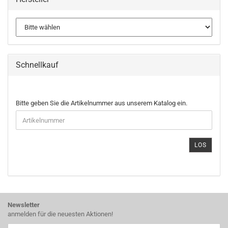
Schnellkauf
BITTE
Bitte geben Sie die Artikelnummer aus unserem Katalog ein.
GEBEN
SIE
DIE
ARTIKELNUMMER
LOS
AUS
UNSEREM
KATALOG
EIN.
Newsletter
anmelden für die neuesten Aktionen!