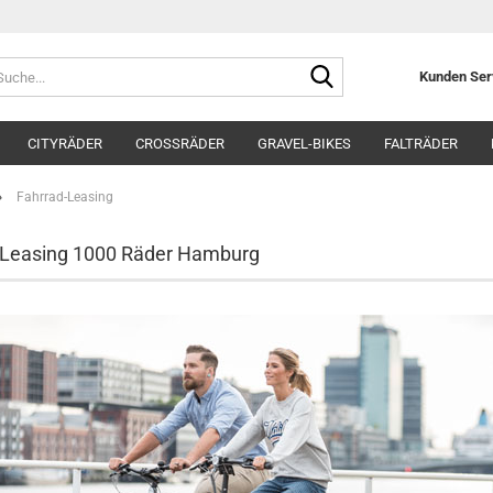
Suche...
Kunden Se
CITYRÄDER
CROSSRÄDER
GRAVEL-BIKES
FALTRÄDER
»
Fahrrad-Leasing
-Leasing 1000 Räder Hamburg