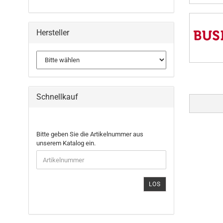
Hersteller
Schnellkauf
BITTE
Bitte geben Sie die Artikelnummer aus
GEBEN
unserem Katalog ein.
SIE
DIE
ARTIKELNUMMER
AUS
LOS
UNSEREM
KATALOG
EIN.