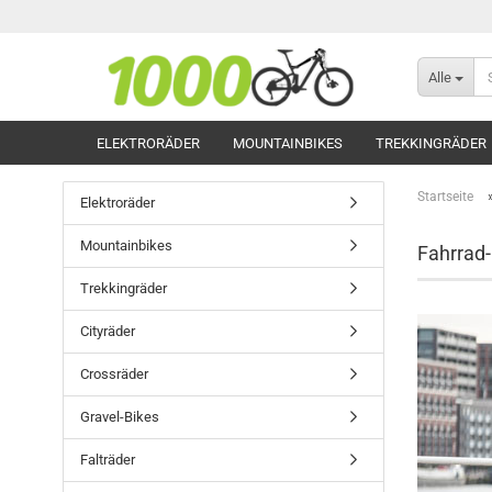
Alle
ELEKTRORÄDER
MOUNTAINBIKES
TREKKINGRÄDER
Startseite
Elektroräder
Mountainbikes
Fahrrad
Trekkingräder
Cityräder
Crossräder
Gravel-Bikes
Falträder