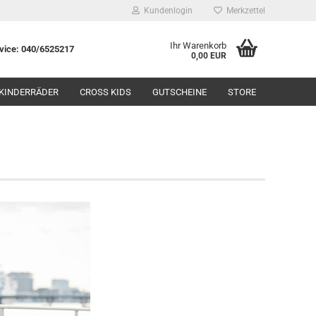
Kundenlogin
Merkzettel
Ihr Warenkorb
rvice: 040/6525217
0,00 EUR
KINDERRÄDER
CROSS KIDS
GUTSCHEINE
STORE