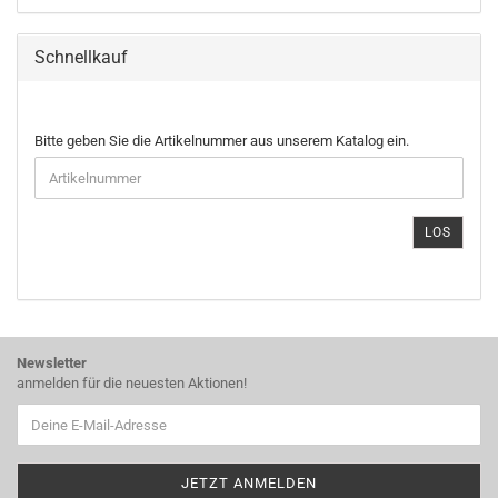
Schnellkauf
BITTE
Bitte geben Sie die Artikelnummer aus unserem Katalog ein.
GEBEN
SIE
DIE
ARTIKELNUMMER
LOS
AUS
UNSEREM
KATALOG
EIN.
Newsletter
anmelden für die neuesten Aktionen!