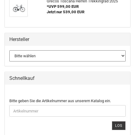
Grecos Toscana Herren Trekkingrad 2025
*UVP 599,00 EUR
Jetzt nur 539,00 EUR
Hersteller
Schnellkauf
BITTE
Bitte geben Sie die Artikelnummer aus unserem Katalog ein.
GEBEN
SIE
DIE
ARTIKELNUMMER
LOS
AUS
UNSEREM