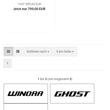
*UVP 899,00 EUR
Jetzt nur 799,00 EUR
Sortieren nach
pro Seite
Sortieren nach
9 pro Seite
1
1
bis
3
(von insgesamt
3
)