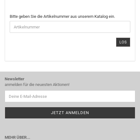
BITTE
Bitte geben Sie die Artikelnummer aus unserem Katalog ein.
GEBEN
SIE
DIE
ARTIKELNUMMER
LOS
AUS
UNSEREM
KATALOG
EIN.
Newsletter
anmelden für die neuesten Aktionen!
MEHR ÜBER...