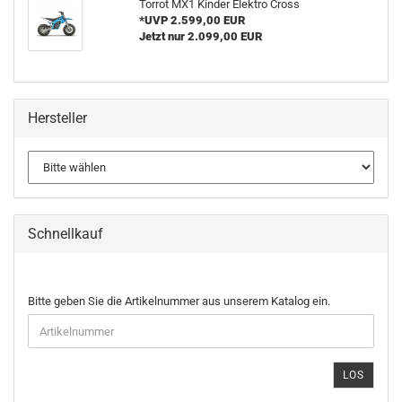
Torrot MX1 Kinder Elektro Cross
*UVP 2.599,00 EUR
Jetzt nur 2.099,00 EUR
Hersteller
Schnellkauf
BITTE
Bitte geben Sie die Artikelnummer aus unserem Katalog ein.
GEBEN
SIE
DIE
ARTIKELNUMMER
LOS
AUS
UNSEREM