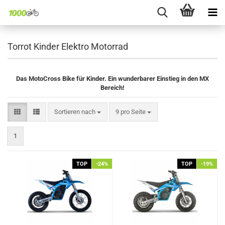
Torrot Kinder Elektro Motorrad
Das MotoCross Bike
für Kinder
. Ein wunderbarer Einstieg in den MX
Bereich!
Sortieren nach
pro Seite
Sortieren nach
9 pro Seite
1
TOP
-24%
TOP
-19%