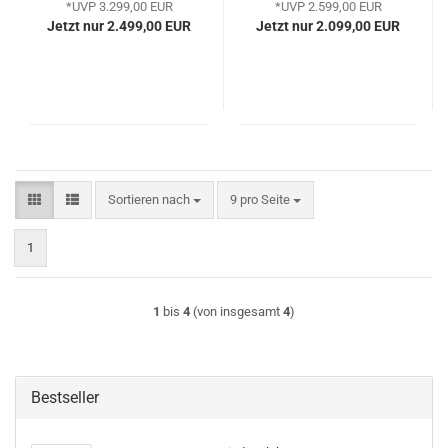
*UVP 3.299,00 EUR
*UVP 2.599,00 EUR
Jetzt nur 2.499,00 EUR
Jetzt nur 2.099,00 EUR
Sortieren nach
pro Seite
Sortieren nach
9 pro Seite
1
1
bis
4
(von insgesamt
4
)
Bestseller