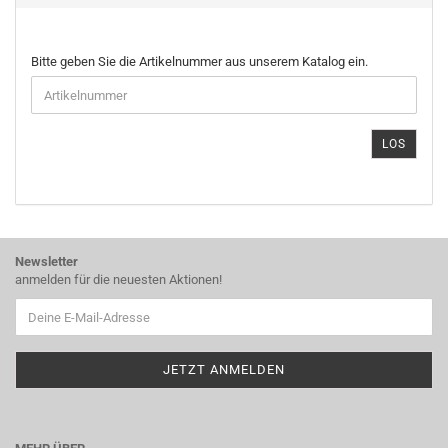
BITTE
Bitte geben Sie die Artikelnummer aus unserem Katalog ein.
GEBEN
SIE
DIE
ARTIKELNUMMER
LOS
AUS
UNSEREM
KATALOG
EIN.
Newsletter
anmelden für die neuesten Aktionen!