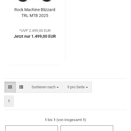
Rock Machine Blizzard
TRL MTB 2025
*UVP 2.499,00 EUR
Jetzt nur 1.499,00 EUR
Sortieren nach
pro Seite
Sortieren nach
9 pro Seite
1
1
bis
1
(von insgesamt
1
)