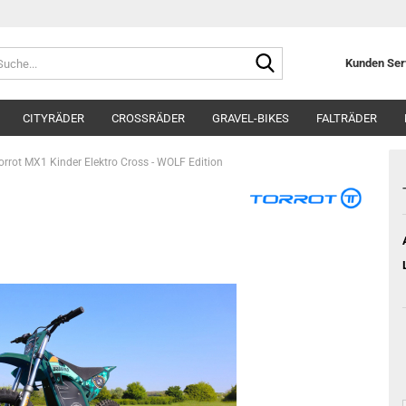
Suche...
Kunden Se
CITYRÄDER
CROSSRÄDER
GRAVEL-BIKES
FALTRÄDER
orrot MX1 Kinder Elektro Cross - WOLF Edition