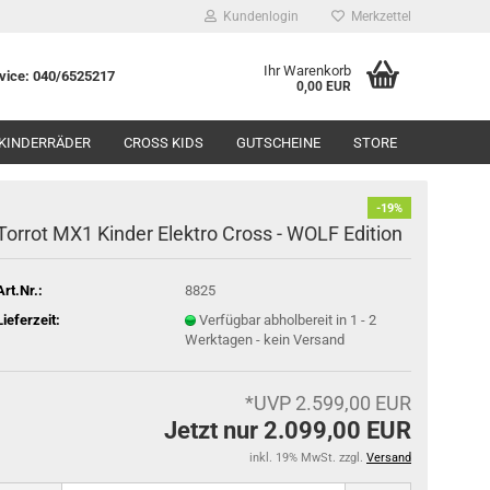
Kundenlogin
Merkzettel
Ihr Warenkorb
rvice: 040/6525217
0,00 EUR
KINDERRÄDER
CROSS KIDS
GUTSCHEINE
STORE
-19%
Torrot MX1 Kinder Elektro Cross - WOLF Edition
Art.Nr.:
8825
Lieferzeit:
Verfügbar abholbereit in 1 - 2
Werktagen - kein Versand
*UVP 2.599,00 EUR
Jetzt nur 2.099,00 EUR
inkl. 19% MwSt. zzgl.
Versand