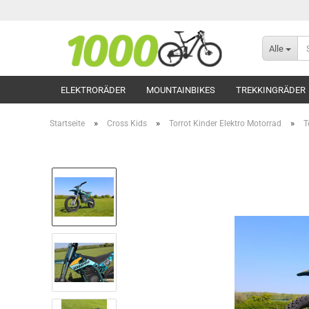
Alle
ELEKTRORÄDER
MOUNTAINBIKES
TREKKINGRÄDER
»
»
»
Startseite
Cross Kids
Torrot Kinder Elektro Motorrad
T