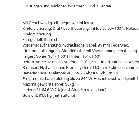
Für Jungen und Mädchen zwischen 3 und 7 Jahren
Mit Geschwindigkeitsbegrenzer inklusive.
Kindersicherung: Drahtlose Steuerung: Inklusive 50–100 % Netzs
Kindersicherung.
Fahrgestell: Stahlrohr.
Vorderradaufhängung: hydraulische Gabel. 95 mm Federweg.
Hinterradaufhängung: Stoßdämpfer mit Vorspannungseinstellung
Felgen: Vorne: 10" x 1,60" | Hinten: 10" x 1,60".
Reifen: Vorne: Michelin Starcross 10" 2,50 | Hinten: Michelin Starcr
Bremsen: Hydraulisches Bremssystem, 160-mm-Scheiben vorne un
Batterie: Herausnehmbar 46,8 V/6,6 Ah/309 Wh/13S 3P.
Programmierbare Leistung bis zu 840 W. Höchstgeschwindigkeit 4
Maximalgewicht Fahrer: 30kg.
Ladegerät: 54,6 V/2 A (ca. 4 Stunden Vollladung).
Gewicht: 31,5 kg (mit Batterie).