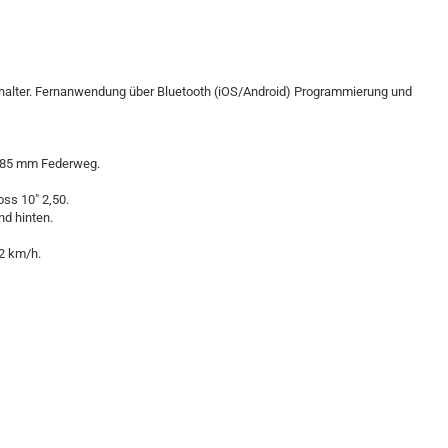
chalter. Fernanwendung über Bluetooth (iOS/Android) Programmierung und
. 85 mm Federweg.
oss 10" 2,50.
d hinten.
2 km/h.