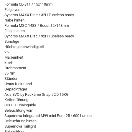
Formula CL-811 / 15x110mm
Felge vorn
Syncros MAXX Disc / 32H Tubeless ready
Nabe hinten
Formula MSC-148S / Boost 12x148mm
Felge hinten
Syncros MAXX Disc / 32H Tubeless ready
Sonstige
Höchstgeschwindigkeit
25
Maßeinheit
km/h
Drehmoment
85 Nm
Ständer
Ursus Kickstand
Gepäckträger
Axis EVO by Racktime SnapIt 2.0 15KG
Kettenführung
SCOTT Chainguide
Beleuchtung vorn
Supernova integrated M99 mini Pure-25 / 600 Lumen
Beleuchtung hinten
Supernova Taillight
Beleuchtung