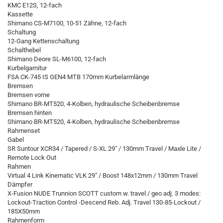
KMC E12S, 12-fach
Kassette
Shimano CS-M7100, 10-51 Zähne, 12-fach
Schaltung
12-Gang Kettenschaltung
Schalthebel
Shimano Deore SL-M6100, 12-fach
Kurbelgarnitur
FSA CK-745 IS GEN4 MTB 170mm Kurbelarmlänge
Bremsen
Bremsen vorne
Shimano BR-MT520, 4-Kolben, hydraulische Scheibenbremse
Bremsen hinten
Shimano BR-MT520, 4-Kolben, hydraulische Scheibenbremse
Rahmenset
Gabel
SR Suntour XCR34 / Tapered / S-XL 29" / 130mm Travel / Maxle Lite /
Remote Lock Out
Rahmen
Virtual 4 Link Kinematic VLK 29" / Boost 148x12mm / 130mm Travel
Dämpfer
X-Fusion NUDE Trunnion SCOTT custom w. travel / geo adj. 3 modes:
Lockout-Traction Control -Descend Reb. Adj. Travel 130-85-Lockout /
185X50mm
Rahmenform