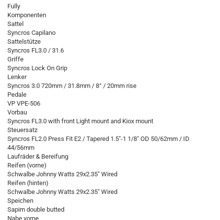
Fully
Komponenten
Sattel
Syncros Capilano
Sattelstütze
Syncros FL3.0 / 31.6
Griffe
Syncros Lock On Grip
Lenker
Syncros 3.0 720mm / 31.8mm / 8° / 20mm rise
Pedale
VP VPE-506
Vorbau
Syncros FL3.0 with front Light mount and Kiox mount
Steuersatz
Syncros FL2.0 Press Fit E2 / Tapered 1.5"-1 1/8" OD 50/62mm / ID
44/56mm
Laufräder & Bereifung
Reifen (vorne)
Schwalbe Johnny Watts 29x2.35" Wired
Reifen (hinten)
Schwalbe Johnny Watts 29x2.35" Wired
Speichen
Sapim double butted
Nabe vorne